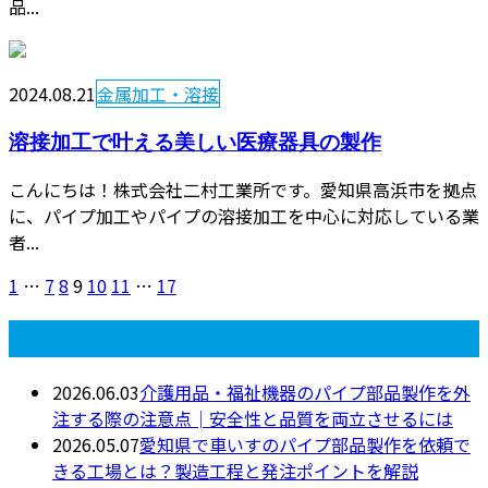
品...
2024.08.21
金属加工・溶接
溶接加工で叶える美しい医療器具の製作
こんにちは！株式会社二村工業所です。愛知県高浜市を拠点
に、パイプ加工やパイプの溶接加工を中心に対応している業
者...
1
…
7
8
9
10
11
…
17
最近の投稿
2026.06.03
介護用品・福祉機器のパイプ部品製作を外
注する際の注意点│安全性と品質を両立させるには
2026.05.07
愛知県で車いすのパイプ部品製作を依頼で
きる工場とは？製造工程と発注ポイントを解説