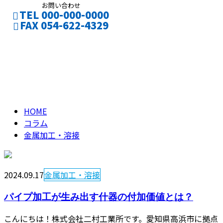
お問い合わせ
TEL 000-000-0000
FAX 054-622-4329
金属加工・溶接
お問い合わせ
column
HOME
コラム
金属加工・溶接
2024.09.17
金属加工・溶接
パイプ加工が生み出す什器の付加価値とは？
こんにちは！株式会社二村工業所です。愛知県高浜市に拠点